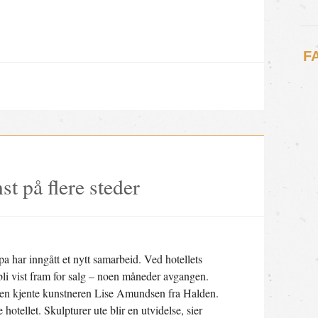
F
t på flere steder
har inngått et nytt samarbeid. Ved hotellets
bli vist fram for salg – noen måneder avgangen.
v den kjente kunstneren Lise Amundsen fra Halden.
 hotellet. Skulpturer ute blir en utvidelse, sier