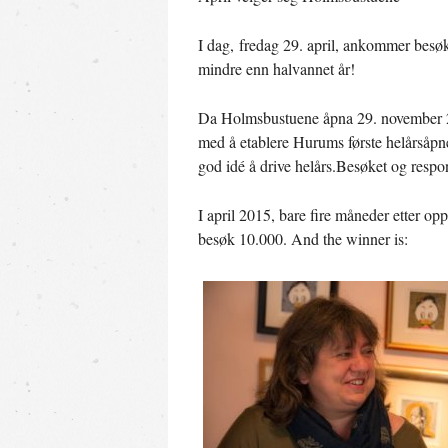
I dag, fredag 29. april, ankommer besø
mindre enn halvannet år!
Da Holmsbustuene åpna 29. november 2
med å etablere Hurums første helårsåpne 
god idé å drive helårs.Besøket og respon
I april 2015, bare fire måneder etter o
besøk 10.000. And the winner is: