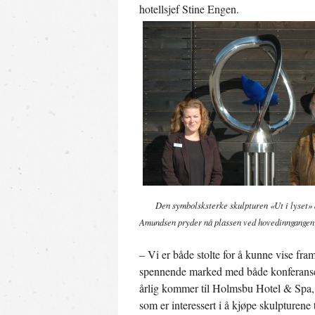
hotellsjef Stine Engen.
Den symbolsksterke skulpturen «Ut i lyset» 
Amundsen pryder nå plassen ved hovedinngangen t
– Vi er både stolte for å kunne vise fram 
spennende marked med både konferansegje
årlig kommer til Holmsbu Hotel & Spa,
som er interessert i å kjøpe skulpturen