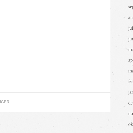
se
au
ju
ju
ma
ap
ma
fe
ja
de
NGER
|
no
ok