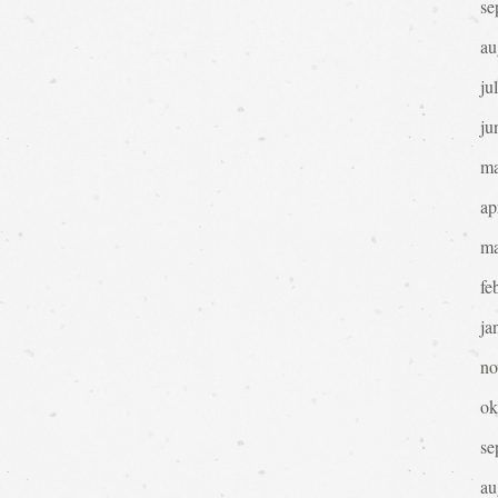
se
au
ju
ju
ma
ap
ma
fe
ja
no
ok
se
au