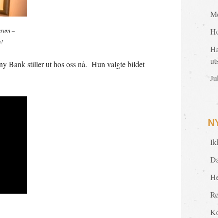
Me
urum –
Ho
e!
Ha
ut
ny Bank stiller ut hos oss nå. Hun valgte bildet
Ju
N
Ik
Da
He
Rø
Ko