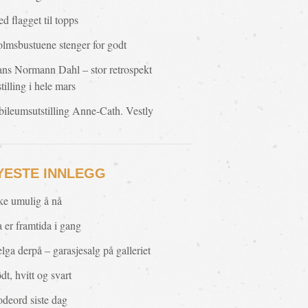
d flagget til topps
lmsbustuene stenger for godt
ns Normann Dahl – stor retrospekt
stilling i hele mars
bileumsutstilling Anne-Cath. Vestly
YESTE INNLEGG
ke umulig å nå
 er framtida i gang
lga derpå – garasjesalg på galleriet
dt, hvitt og svart
deord siste dag