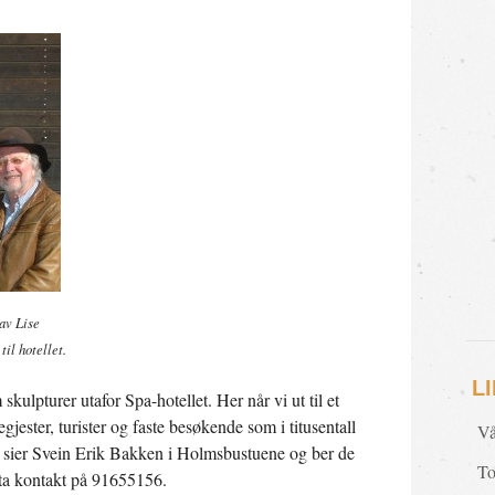
av Lise
il hotellet.
L
skulpturer utafor Spa-hotellet. Her når vi ut til et
ster, turister og faste besøkende som i titusentall
Vå
 sier Svein Erik Bakken i Holmsbustuene og ber de
To
e ta kontakt på 91655156.