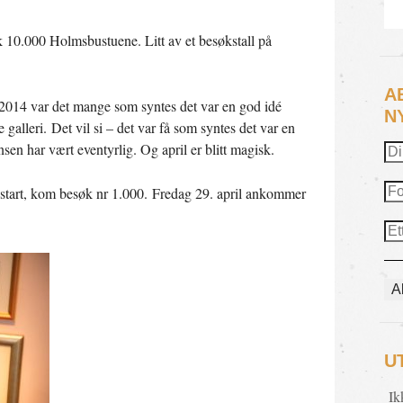
k 10.000 Holmsbustuene. Litt av et besøkstall på
A
014 var det mange som syntes det var en god idé
N
galleri. Det vil si – det var få som syntes det var en
sen har vært eventyrlig. Og april er blitt magisk.
ppstart, kom besøk nr 1.000. Fredag 29. april ankommer
U
Ik