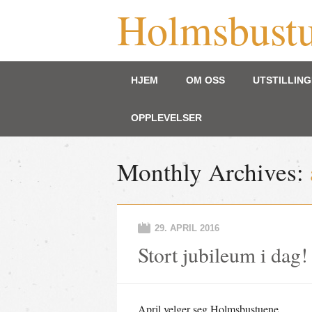
Holmsbust
Main menu
Skip to content
HJEM
OM OSS
UTSTILLIN
OPPLEVELSER
Monthly Archives:
29. APRIL 2016
Stort jubileum i dag!
April velger seg Holmsbustuene