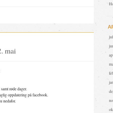
Ho
A
ju
ju
 2. mai
ap
ma
g
fe
ja
 samt røde dager.
de
 daglig oppdatering på facebook.
no
u nedafor.
ok