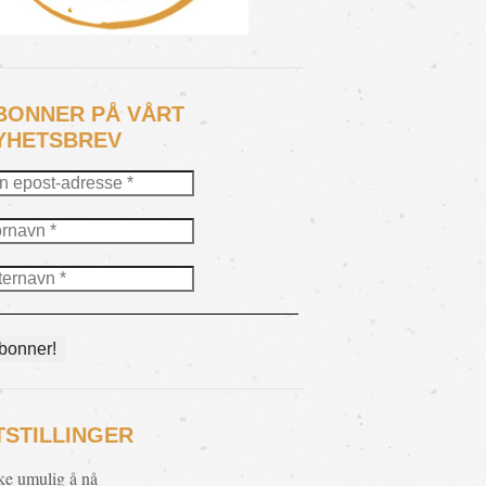
BONNER PÅ VÅRT
YHETSBREV
TSTILLINGER
ke umulig å nå