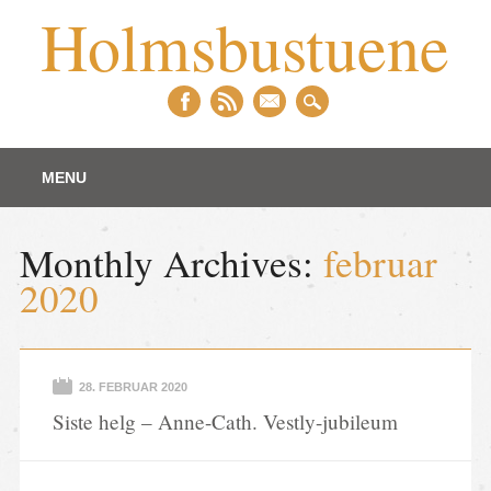
Holmsbustuene
Main menu
Skip to content
MENU
Monthly Archives:
februar
2020
28. FEBRUAR 2020
Siste helg – Anne-Cath. Vestly-jubileum